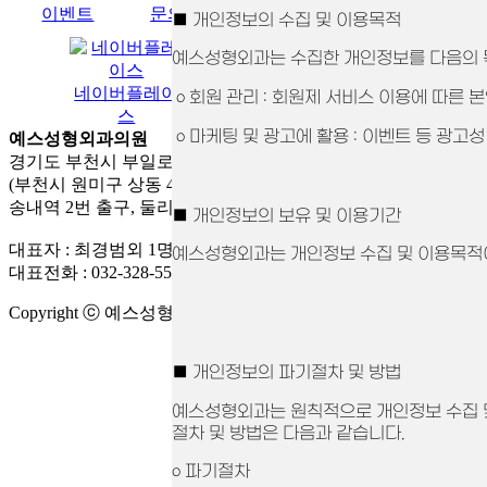
이벤트
문의전화
카카오톡
네이버톡톡
■ 개인정보의 수집 및 이용목적
예스성형외과는 수집한 개인정보를 다음의 
유튜브
네이버플레이
네이버블로그
ο 회원 관리 : 회원제 서비스 이용에 따른 본
스
ο 마케팅 및 광고에 활용 : 이벤트 등 광고성
예스성형외과의원
경기도 부천시 부일로 205번길 26, 302호, 303호
(부천시 원미구 상동 412-2 대명엔스빌 1차)
송내역 2번 출구, 둘리광장 공영주차장 옆 건물
■ 개인정보의 보유 및 이용기간
대표자 : 최경범외 1명 사업자등록번호: 716-13-02345
예스성형외과는 개인정보 수집 및 이용목적이
대표전화 : 032-328-5558
Copyright ⓒ 예스성형외과의원. All rights reserved.
■ 개인정보의 파기절차 및 방법
예스성형외과는 원칙적으로 개인정보 수집 및
절차 및 방법은 다음과 같습니다.
ο 파기절차