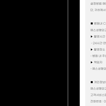
비절개모발이식FUE
설정방법 예(
비절개 모발이식 FUE
FUE 수술과정
단, 귀하께
비절개 모발이식FUE 장점
FUE 적용 대상
기타부위이식
■ 병원내 
기타 부위 이식
흉터 모발이식
구레나룻 모발이식
▶ 촬영시간
수염 모발이식
눈썹 모발이식
- 24시간 
무모증(음모) 모발이식
헤어라인 교정
▶ 촬영장소
성형외과
- 병원 내 
Yes소개
리프팅/거상수술
▶ 책임자
눈성형
- 예스성형
쁘띠성형
기타
■ 개인정보
예스성형외과
고객서비스담
전화번호 : 03