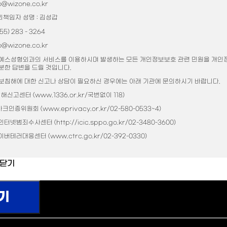
@wizone.co.kr
책임자 성명 : 김성갑
5) 283 - 3264
@wizone.co.kr
"ID/PW 찾기" 버튼을 클릭해 주세요.
예스성형외과의 서비스를 이용하시며 발생하는 모든 개인정보보호 관련 민원을 개인
분한 답변을 드릴 것입니다.
보침해에 대한 신고나 상담이 필요하신 경우에는 아래 기관에 문의하시기 바랍니다.
신고센터 (www.1336.or.kr/국번없이 118)
인증위원회 (www.eprivacy.or.kr/02-580-0533~4)
터넷범죄수사센터 (http://icic.sppo.go.kr/02-3480-3600)
버테러대응센터 (www.ctrc.go.kr/02-392-0330)
 닫기
명엔스빌 1차) - 송내역 2번출구, 둘리광장 공영주차장 옆 건물