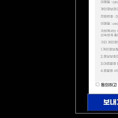
이메일 : ceo
개인정보관리
전화번호 : 05
이메일 주소로 계정 찾기
이메일 : ceo
회원정보에 등록된 메일 주소로 아이디/비밀번호를 알려드립니다. 메일 주소를 입력하고 
귀하께서는 
신속하게 충
기타 개인정
1.개인정보침해
인증메일 재발송
2.정보보호마크
가입 인증 메일을 받지 못한 경우 다시 받을 수 있습니다.
3.대검찰청 인
4.경찰청 사이
동의하고
예스성형외과의원
|
대표자
: 최경범외 1명 |
사업자등록번호
: 716-13-02345
경기도 부천시 부일로 205번길 26, 302호, 303호(부천시 원미구 상동 412-2 대
대표전화
: 032-328-5558
Copyrightⓒ예스성형외과의원. All rights reserved.