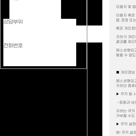
메뉴 건너뛰기
이용자 및 
이용자 혹은 
람, 정정 또
검색창 닫기
상담부위
혹은 개인정
귀하가 개인
결과를 제3
클리닉소개
전화번호
인사말
예스성형외과
의료진소개
용할 수 없
저서소개
진료안내
오시는길
■ 개인정보 
탈모치료
탈모치료
예스성형외과
탈모 원인과 초기증상
귀하의 컴퓨
대표적인 탈모 유형
▶ 쿠키 등 
탈모치료 프로그램
모발 상식과 탈모 예방
- 회원과 비
탈모예방 10계명
귀하는 쿠키
절개모발이식
거부할 수도
절개 모발이식
맞춤형 명품 모발이식
▶ 쿠키 설정
수염 모발이식
모발이식 Q&A
예: 쿠키 